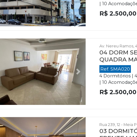
| 10 Acomodações
R$ 2.500,00
Av. Nereu Ramos, 4
04 DORM SE
QUADRA M
Ref. SMA020
evious
Next
4 Dormitórios | 
| 10 Acomodações 
R$ 2.500,00
Rua 239, 12 - Meia 
03 DORMITÓ