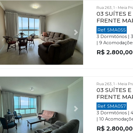
Rua 263, 1 - Meia P
03 SUÍTES 
FRENTE MA
Ref. SMA055
evious
Next
3 Dormitórios | 
| 9 Acomodações 
R$ 2.800,00
Rua 263, 1 - Meia P
03 SUÍTES 
FRENTE MA
Ref. SMA057
evious
Next
3 Dormitórios | 
| 10 Acomodações
R$ 2.800,00