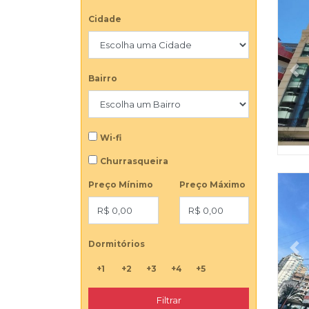
Cidade
Pr
Bairro
Wi-fi
Churrasqueira
Preço Mínimo
Preço Máximo
Dormitórios
Pr
+1
+2
+3
+4
+5
Filtrar