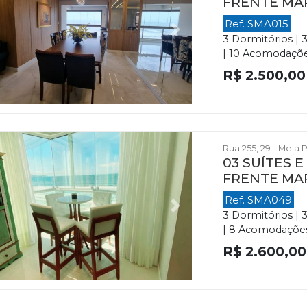
FRENTE MA
Ref. SMA015
evious
Next
3 Dormitórios | 
| 10 Acomodações 
R$ 2.500,00
Rua 255, 29 - Meia 
03 SUÍTES 
FRENTE MA
Ref. SMA049
evious
Next
3 Dormitórios | 
| 8 Acomodações 
R$ 2.600,00