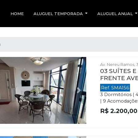
HOME
ALUGUEL TEMPORADA
ALUGUEL ANUAL
a
Av. Nereu Ramos, 3
03 SUÍTES 
FRENTE AV
Ref. SMA156
evious
Next
3 Dormitórios | 
| 9 Acomodações |
R$ 2.200,00