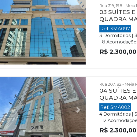
Rua 319, 198 - Meia
03 SUÍTES 
QUADRA M
Ref. SMA097
evious
Next
3 Dormitórios | 
| 8 Acomodações |
R$ 2.300,00
Rua 207, 82 - Meia 
04 SUÍTES 
QUADRA M
Ref. SMA002
evious
Next
4 Dormitórios | 
| 12 Acomodações 
R$ 2.300,00