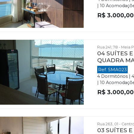
| 10 Acomodações
R$ 3.000,00
Rua 241, 78 - Meia 
04 SUÍTES 
QUADRA M
Ref. SMA023
evious
Next
4 Dormitórios | 
| 10 Acomodações 
R$ 3.000,00
Rua 263, 01 - Centr
03 SUÍTES 