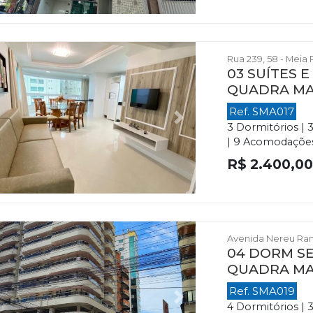
Rua 239, 58 - Meia 
03 SUÍTES 
QUADRA M
Ref. SMA017
evious
Next
3 Dormitórios | 
| 9 Acomodações |
R$ 2.400,0
Avenida Nereu Ramo
04 DORM SE
QUADRA M
Ref. SMA019
evious
Next
4 Dormitórios | 