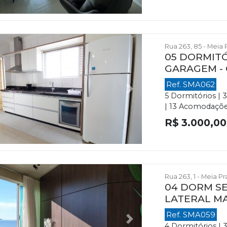
Rua 263, 85 - Meia 
05 DORMITÓ
GARAGEM -
Ref. SMA062
evious
Next
5 Dormitórios | 
| 13 Acomodações
R$ 3.000,00
Rua 263, 1 - Meia P
04 DORM SE
LATERAL M
Ref. SMA059
evious
Next
4 Dormitórios | 