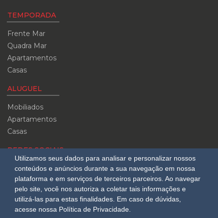
TEMPORADA
Frente Mar
Quadra Mar
Apartamentos
Casas
ALUGUEL
Mobiliados
Apartamentos
Casas
REDES SOCIAIS
Utilizamos seus dados para analisar e personalizar nossos
Siga-nos no
conteúdos e anúncios durante a sua navegação em nossa
Instagram
plataforma e em serviços de terceiros parceiros. Ao navegar
pelo site, você nos autoriza a coletar tais informações e
CUB
utilizá-las para estas finalidades.
Em caso de dúvidas,
08/2026
acesse nossa Política de Privacidade.