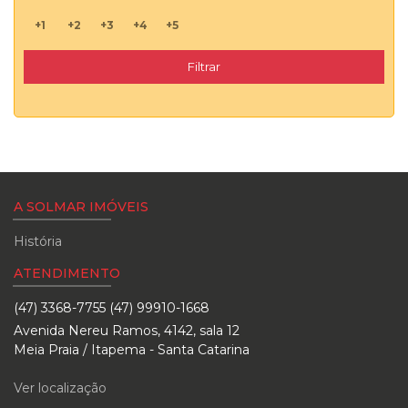
+1
+2
+3
+4
+5
Filtrar
A SOLMAR IMÓVEIS
História
ATENDIMENTO
(47) 3368-7755 (47) 99910-1668
Avenida Nereu Ramos, 4142, sala 12
Meia Praia / Itapema - Santa Catarina
Ver localização