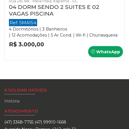
Rua 216, 88 - Meia Praia, Itapema - SC
04 DORM SENDO 2 SUITES E 02
VAGAS PISCINA
Ref. SMA154
4 Dormitórios | 3 Banheiros
| 12 Acomodações | 5 Ar Cond. | Wi-fi | Churrasqueira
R$ 3.000,00
WhatsApp
A SOLMAR IMÓVEIS
História
ATENDIMENTO
(47) 3368-7755 (47) 99910-1668