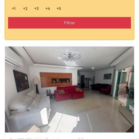
+1
+2
+3
+4
+5
Filtrar