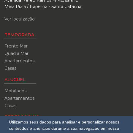
Avenida Nereu Ramos, 4142, sala 12
Meia Praia / Itapema - Santa Catarina
Ver localização
TEMPORADA
Frente Mar
Quadra Mar
Apartamentos
Casas
ALUGUEL
Mobiliados
Apartamentos
Casas
REDES SOCIAIS
Utilizamos seus dados para analisar e personalizar nossos
Siga-nos no
conteúdos e anúncios durante a sua navegação em nossa