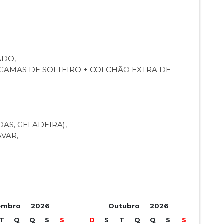
ADO,
2 CAMAS DE SOLTEIRO + COLCHÃO EXTRA DE
AS, GELADEIRA),
VAR,
tembro
2026
Outubro
2026
T
Q
Q
S
S
D
S
T
Q
Q
S
S