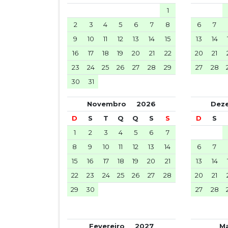
1
2
3
4
5
6
7
8
6
7
9
10
11
12
13
14
15
13
14
16
17
18
19
20
21
22
20
21
23
24
25
26
27
28
29
27
28
30
31
Novembro
2026
De
D
S
T
Q
Q
S
S
D
S
1
2
3
4
5
6
7
8
9
10
11
12
13
14
6
7
15
16
17
18
19
20
21
13
14
22
23
24
25
26
27
28
20
21
29
30
27
28
Fevereiro
2027
M