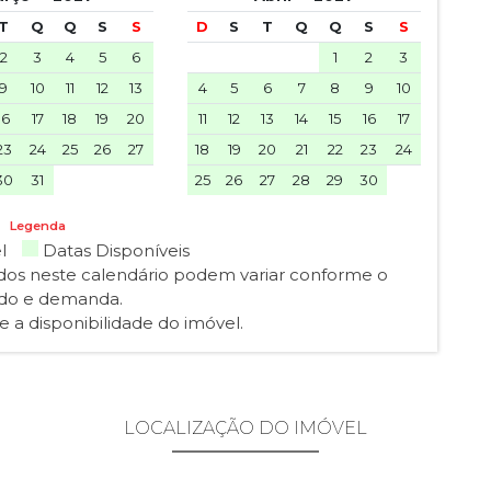
T
Q
Q
S
S
D
S
T
Q
Q
S
S
2
3
4
5
6
1
2
3
9
10
11
12
13
4
5
6
7
8
9
10
16
17
18
19
20
11
12
13
14
15
16
17
23
24
25
26
27
18
19
20
21
22
23
24
30
31
25
26
27
28
29
30
Legenda
el
Datas Disponíveis
ados neste calendário podem variar conforme o
do e demanda.
 a disponibilidade do imóvel.
LOCALIZAÇÃO DO IMÓVEL