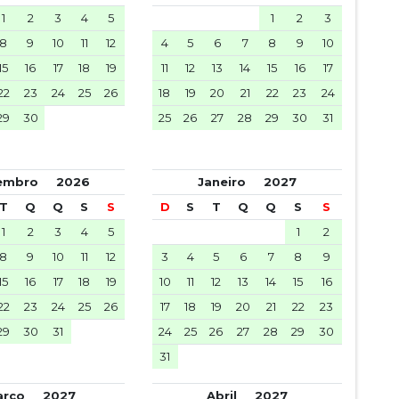
1
2
3
4
5
1
2
3
8
9
10
11
12
4
5
6
7
8
9
10
15
16
17
18
19
11
12
13
14
15
16
17
22
23
24
25
26
18
19
20
21
22
23
24
29
30
25
26
27
28
29
30
31
zembro
2026
Janeiro
2027
T
Q
Q
S
S
D
S
T
Q
Q
S
S
1
2
3
4
5
1
2
8
9
10
11
12
3
4
5
6
7
8
9
15
16
17
18
19
10
11
12
13
14
15
16
22
23
24
25
26
17
18
19
20
21
22
23
29
30
31
24
25
26
27
28
29
30
31
arço
2027
Abril
2027