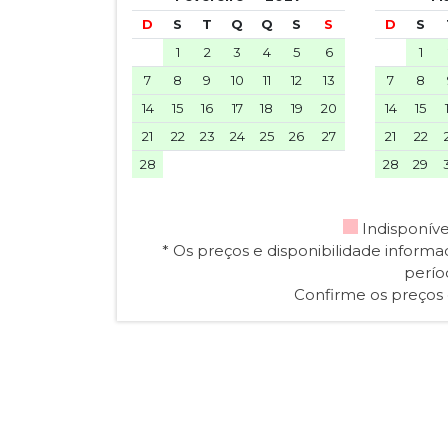
D
S
T
Q
Q
S
S
D
S
1
2
3
4
5
6
1
7
8
9
10
11
12
13
7
8
14
15
16
17
18
19
20
14
15
21
22
23
24
25
26
27
21
22
28
28
29
Indisponív
* Os preços e disponibilidade inform
perío
Confirme os preços e