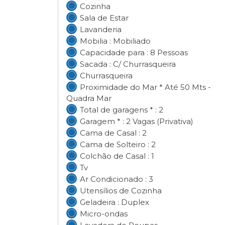
Cozinha
Sala de Estar
Lavanderia
Mobilia : Mobiliado
Capacidade para : 8 Pessoas
Sacada : C/ Churrasqueira
Churrasqueira
Proximidade do Mar * Até 50 Mts -
Quadra Mar
Total de garagens * : 2
Garagem * : 2 Vagas (Privativa)
Cama de Casal : 2
Cama de Solteiro : 2
Colchão de Casal : 1
Tv
Ar Condicionado : 3
Utensílios de Cozinha
Geladeira : Duplex
Micro-ondas