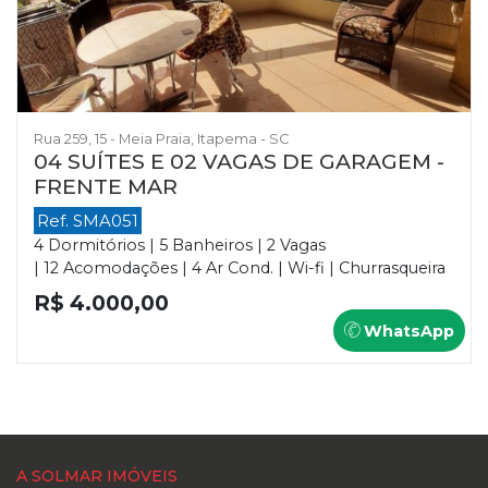
Rua 259, 15 - Meia Praia, Itapema - SC
04 SUÍTES E 02 VAGAS DE GARAGEM -
FRENTE MAR
Ref. SMA051
4 Dormitórios | 5 Banheiros | 2 Vagas
| 12 Acomodações | 4 Ar Cond. | Wi-fi | Churrasqueira
R$ 4.000,00
WhatsApp
A SOLMAR IMÓVEIS