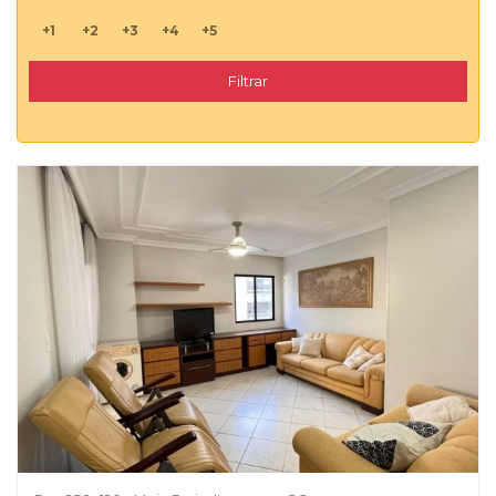
+1
+2
+3
+4
+5
Filtrar