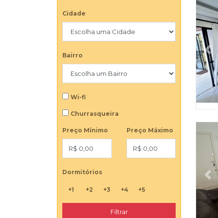
Cidade
Pr
Bairro
Wi-fi
Churrasqueira
Preço Mínimo
Preço Máximo
Dormitórios
Pr
+1
+2
+3
+4
+5
Filtrar