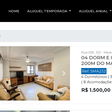
HOME
ALUGUEL TEMPORADA
ALUGUEL ANUAL
a
Rua 256 , 120 - Mei
04 DORM E 
200M DO M
Ref. SMA232
evious
Next
4 Dormitórios | 
| 8 Acomodações |
R$ 1.500,00