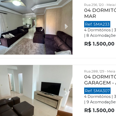
Rua 256, 120 - Meia
04 DORMITÓ
MAR
Ref. SMA233
evious
Next
4 Dormitórios | 
| 8 Acomodações |
R$ 1.500,00
Rua 288, 129 - Meia
04 DORMITÓ
GARAGEM - 
Ref. SMA307
evious
Next
4 Dormitórios | 
| 9 Acomodações |
R$ 1.500,00