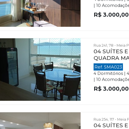
| 10 Acomodações
R$ 3.000,00
Rua 241, 78 - Meia 
04 SUÍTES 
QUADRA M
Ref. SMA023
evious
Next
4 Dormitórios | 
| 10 Acomodações 
R$ 3.000,00
Rua 254, 117 - Meia 
04 SUÍTES 