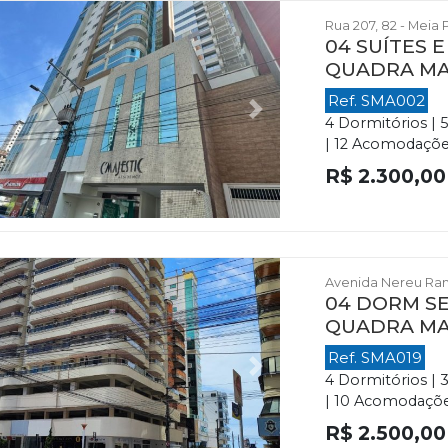
Rua 207, 82 - Meia 
04 SUÍTES 
QUADRA M
Ref. SMA002
evious
Next
4 Dormitórios | 
| 12 Acomodações 
R$ 2.300,00
Avenida Nereu Ramo
04 DORM SE
QUADRA M
Ref. SMA019
evious
Next
4 Dormitórios | 
| 10 Acomodações
R$ 2.500,00