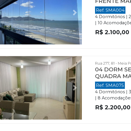
FRENTE MA
Ref. SMA004
evious
Next
4 Dormitórios | 
| 10 Acomodações 
R$ 2.100,00
Rua 277, 81 - Meia 
04 DORM SE
QUADRA M
Ref. SMA075
evious
Next
4 Dormitórios | 
| 8 Acomodações |
R$ 2.200,00