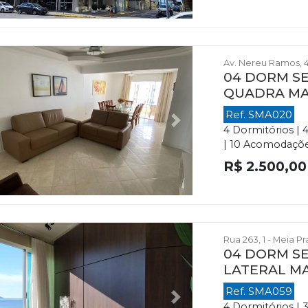
Av. Nereu Ramos, 4
04 DORM SE
QUADRA M
Ref. SMA020
evious
Next
4 Dormitórios | 
| 10 Acomodações 
R$ 2.500,00
Rua 263, 1 - Meia P
04 DORM SE
LATERAL M
Ref. SMA059
evious
Next
4 Dormitórios | 