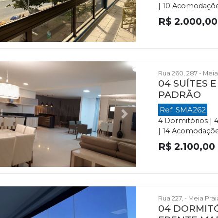
| 10 Acomodações 
R$ 2.000,00
Rua 260, 287 - Meia
04 SUÍTES 
PADRÃO
Ref. SMA262
evious
Next
4 Dormitórios | 
| 14 Acomodações 
R$ 2.100,00
Rua 227, - Meia Pra
04 DORMITÓ