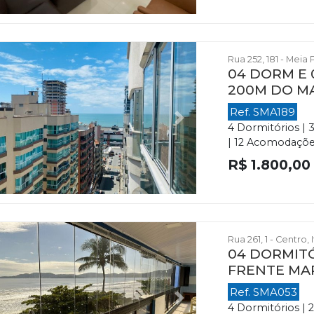
Rua 252, 181 - Meia 
04 DORM E 
200M DO M
Ref. SMA189
evious
Next
4 Dormitórios | 
| 12 Acomodações
R$ 1.800,00
Rua 261, 1 - Centro
04 DORMITÓ
FRENTE MA
Ref. SMA053
evious
Next
4 Dormitórios | 2