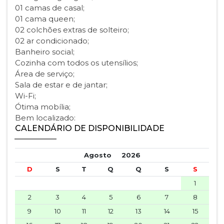
01 camas de casal;
01 cama queen;
02 colchões extras de solteiro;
02 ar condicionado;
Banheiro social;
Cozinha com todos os utensílios;
Área de serviço;
Sala de estar e de jantar;
Wi-Fi;
Ótima mobília;
Bem localizado:
CALENDÁRIO DE DISPONIBILIDADE
Agosto
2026
D
S
T
Q
Q
S
S
1
2
3
4
5
6
7
8
9
10
11
12
13
14
15