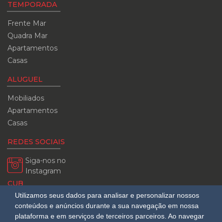
TEMPORADA
Frente Mar
Quadra Mar
Apartamentos
Casas
ALUGUEL
Mobiliados
Apartamentos
Casas
REDES SOCIAIS
Siga-nos no
Instagram
CUB
Utilizamos seus dados para analisar e personalizar nossos
08/2026
conteúdos e anúncios durante a sua navegação em nossa
R$ 3.151,24
plataforma e em serviços de terceiros parceiros. Ao navegar