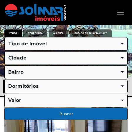
VENDA
TEMPORADA
ALUGUEL
CÓDIGO OU PALAVRA CHAVE
Tipo de Imóvel
Cidade
Bairro
Dormitórios
Valor
Buscar