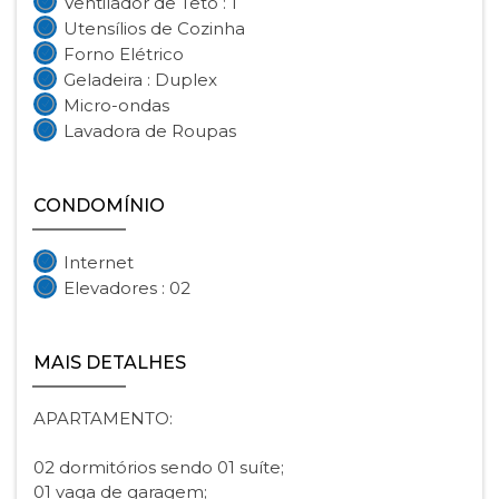
Ventilador de Teto : 1
Utensílios de Cozinha
Forno Elétrico
Geladeira : Duplex
Micro-ondas
Lavadora de Roupas
CONDOMÍNIO
Internet
Elevadores : 02
MAIS DETALHES
APARTAMENTO:
02 dormitórios sendo 01 suíte;
01 vaga de garagem;