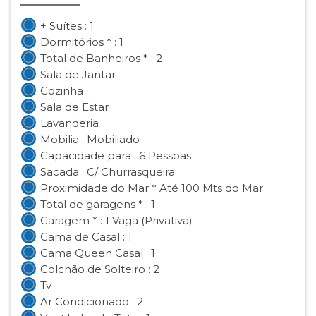
+ Suítes : 1
Dormitórios * : 1
Total de Banheiros * : 2
Sala de Jantar
Cozinha
Sala de Estar
Lavanderia
Mobilia : Mobiliado
Capacidade para : 6 Pessoas
Sacada : C/ Churrasqueira
Proximidade do Mar * Até 100 Mts do Mar
Total de garagens * : 1
Garagem * : 1 Vaga (Privativa)
Cama de Casal : 1
Cama Queen Casal : 1
Colchão de Solteiro : 2
Tv
Ar Condicionado : 2