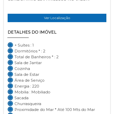
Ver Localização
DETALHES DO IMÓVEL
+ Suítes : 1
Dormitórios * : 2
Total de Banheiros * : 2
Sala de Jantar
Cozinha
Sala de Estar
Área de Serviço
Energia : 220
Mobilia : Mobiliado
Sacada
Churrasqueira
Proximidade do Mar * Até 100 Mts do Mar