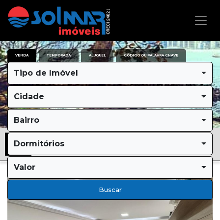
VENDA
TEMPORADA
ALUGUEL
CÓDIGO OU PALAVRA CHAVE
Tipo de Imóvel
Cidade
Bairro
Dormitórios
Valor
Buscar