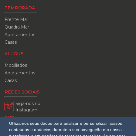
TEMPORADA
Frente Mar
Quadra Mar
Apartamentos
Casas
ALUGUEL
Mobiliados
Apartamentos
Casas
REDES SOCIAIS
Siga-nos no
Instagram
CUB
Utilizamos seus dados para analisar e personalizar nossos
08/2026
conteúdos e anúncios durante a sua navegação em nossa