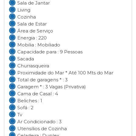
Sala de Jantar
Living
Cozinha
Sala de Estar
Área de Serviço
Energia : 220
Mobilia : Mobiliado
Capacidade para : 9 Pessoas
Sacada
Churrasqueira
Proximidade do Mar * Até 100 Mts do Mar
Total de garagens * : 3
Garagem * : 3 Vagas (Privativa)
Cama de Casal : 4
Beliches : 1
Sofá : 2
Tv
Ar Condicionado : 3
Utensílios de Cozinha
Geladeira : Duplex