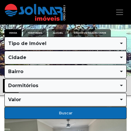
VENDA
TEMPORADA
ALUGUEL
CÓDIGO OU PALAVRA CHAVE
Tipo de Imóvel
Cidade
Bairro
Dormitórios
Valor
Buscar