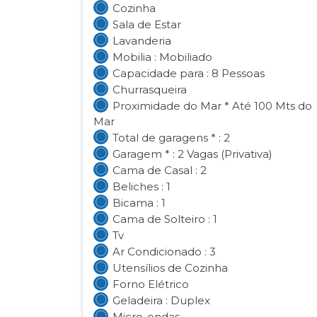
Cozinha
Sala de Estar
Lavanderia
Mobilia : Mobiliado
Capacidade para : 8 Pessoas
Churrasqueira
Proximidade do Mar * Até 100 Mts do
Mar
Total de garagens * : 2
Garagem * : 2 Vagas (Privativa)
Cama de Casal : 2
Beliches : 1
Bicama : 1
Cama de Solteiro : 1
Tv
Ar Condicionado : 3
Utensílios de Cozinha
Forno Elétrico
Geladeira : Duplex
Micro-ondas