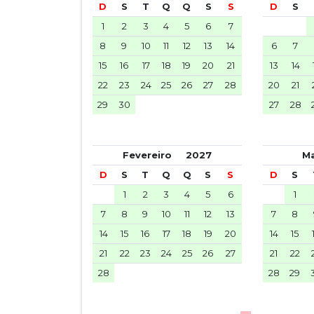
D
S
T
Q
Q
S
S
D
S
1
2
3
4
5
6
7
8
9
10
11
12
13
14
6
7
15
16
17
18
19
20
21
13
14
22
23
24
25
26
27
28
20
21
29
30
27
28
Fevereiro
2027
M
D
S
T
Q
Q
S
S
D
S
1
2
3
4
5
6
1
7
8
9
10
11
12
13
7
8
14
15
16
17
18
19
20
14
15
21
22
23
24
25
26
27
21
22
28
28
29