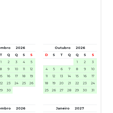
tembro
2026
Outubro
2026
T
Q
Q
S
S
D
S
T
Q
Q
S
S
1
2
3
4
5
1
2
3
8
9
10
11
12
4
5
6
7
8
9
10
15
16
17
18
19
11
12
13
14
15
16
17
22
23
24
25
26
18
19
20
21
22
23
24
29
30
25
26
27
28
29
30
31
zembro
2026
Janeiro
2027