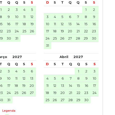
T
Q
Q
S
S
D
S
T
Q
Q
S
S
1
2
3
4
5
1
2
8
9
10
11
12
3
4
5
6
7
8
9
15
16
17
18
19
10
11
12
13
14
15
16
22
23
24
25
26
17
18
19
20
21
22
23
29
30
31
24
25
26
27
28
29
30
31
arço
2027
Abril
2027
T
Q
Q
S
S
D
S
T
Q
Q
S
S
2
3
4
5
6
1
2
3
9
10
11
12
13
4
5
6
7
8
9
10
16
17
18
19
20
11
12
13
14
15
16
17
23
24
25
26
27
18
19
20
21
22
23
24
30
31
25
26
27
28
29
30
Legenda