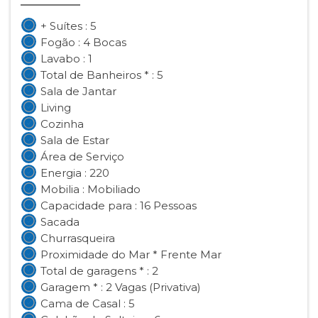
+ Suítes : 5
Fogão : 4 Bocas
Lavabo : 1
Total de Banheiros * : 5
Sala de Jantar
Living
Cozinha
Sala de Estar
Área de Serviço
Energia : 220
Mobilia : Mobiliado
Capacidade para : 16 Pessoas
Sacada
Churrasqueira
Proximidade do Mar * Frente Mar
Total de garagens * : 2
Garagem * : 2 Vagas (Privativa)
Cama de Casal : 5