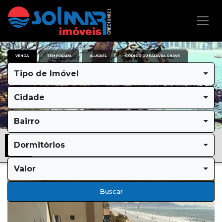
VENDA
TEMPORADA
ALUGUEL
CÓDIGO OU PALAVRA CHAVE
Tipo de Imóvel
Cidade
Bairro
Dormitórios
Valor
Buscar