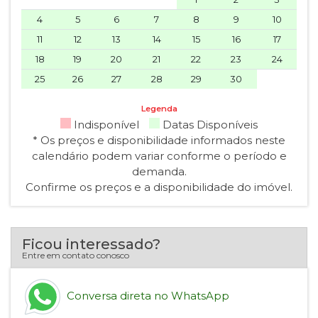
4
5
6
7
8
9
10
11
12
13
14
15
16
17
18
19
20
21
22
23
24
25
26
27
28
29
30
Legenda
Indisponível
Datas Disponíveis
* Os preços e disponibilidade informados neste
calendário podem variar conforme o período e
demanda.
Confirme os preços e a disponibilidade do imóvel.
Ficou interessado?
Entre em contato conosco
Conversa direta no WhatsApp