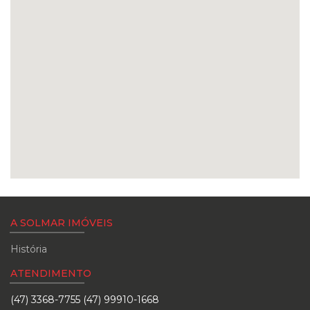
A SOLMAR IMÓVEIS
História
ATENDIMENTO
(47) 3368-7755 (47) 99910-1668