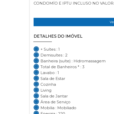
CONDOMÍO E IPTU INCLUSO NO VALOR
Ve
DETALHES DO IMÓVEL
+ Suítes : 1
Demisuítes : 2
Banheira (suíte) : Hidromassagem
Total de Banheiros * : 3
Lavabo : 1
Sala de Estar
Cozinha
Living
Sala de Jantar
Área de Serviço
Mobilia : Mobiliado
Energia : 220