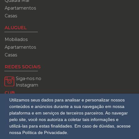
Quadra Mar
Apartamentos
Casas
ALUGUEL
Mobiliados
Apartamentos
Casas
REDES SOCIAIS
Siga-nos no
Instagram
CUB
Utilizamos seus dados para analisar e personalizar nossos
08/2026
conteúdos e anúncios durante a sua navegação em nossa
R$ 3.151,24
plataforma e em serviços de terceiros parceiros. Ao navegar
pelo site, você nos autoriza a coletar tais informações e
utilizá-las para estas finalidades.
Em caso de dúvidas, acesse
nossa Política de Privacidade.