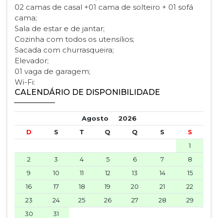
02 camas de casal +01 cama de solteiro + 01 sofá
cama;
Sala de estar e de jantar;
Cozinha com todos os utensílios;
Sacada com churrasqueira;
Elevador;
01 vaga de garagem;
Wi-Fi:
CALENDÁRIO DE DISPONIBILIDADE
Agosto
2026
D
S
T
Q
Q
S
S
1
2
3
4
5
6
7
8
9
10
11
12
13
14
15
16
17
18
19
20
21
22
23
24
25
26
27
28
29
30
31