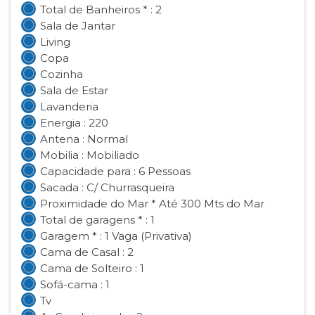
Total de Banheiros * : 2
Sala de Jantar
Living
Copa
Cozinha
Sala de Estar
Lavanderia
Energia : 220
Antena : Normal
Mobilia : Mobiliado
Capacidade para : 6 Pessoas
Sacada : C/ Churrasqueira
Proximidade do Mar * Até 300 Mts do Mar
Total de garagens * : 1
Garagem * : 1 Vaga (Privativa)
Cama de Casal : 2
Cama de Solteiro : 1
Sofá-cama : 1
Tv