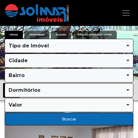
VENDA
TEMPORADA
ALUGUEL
CÓDIGO OU PALAVRA CHAVE
Tipo de Imóvel
Cidade
Bairro
Dormitórios
Valor
Buscar