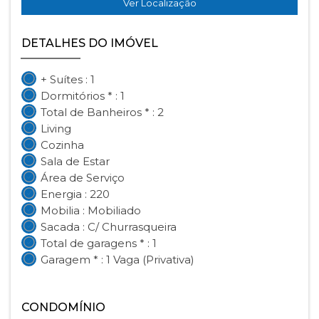
Ver Localização
DETALHES DO IMÓVEL
+ Suítes : 1
Dormitórios * : 1
Total de Banheiros * : 2
Living
Cozinha
Sala de Estar
Área de Serviço
Energia : 220
Mobilia : Mobiliado
Sacada : C/ Churrasqueira
Total de garagens * : 1
Garagem * : 1 Vaga (Privativa)
CONDOMÍNIO