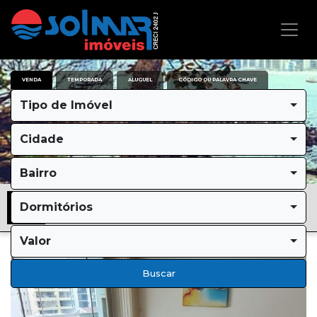
VENDA
TEMPORADA
ALUGUEL
CÓDIGO OU PALAVRA CHAVE
Tipo de Imóvel
Cidade
Bairro
Dormitórios
Valor
Buscar