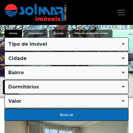
VENDA
TEMPORADA
ALUGUEL
CÓDIGO OU PALAVRA CHAVE
Tipo de Imóvel
Cidade
Bairro
Dormitórios
Valor
Buscar