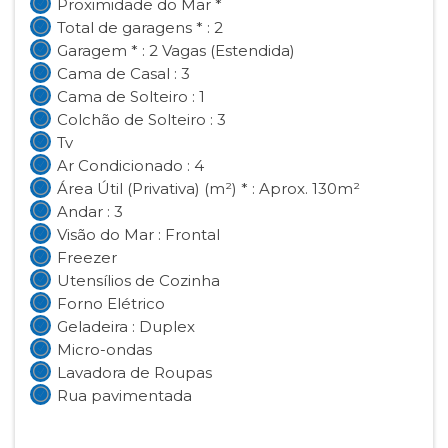
Proximidade do Mar *
Total de garagens * : 2
Garagem * : 2 Vagas (Estendida)
Cama de Casal : 3
Cama de Solteiro : 1
Colchão de Solteiro : 3
Tv
Ar Condicionado : 4
Área Útil (Privativa) (m²) * : Aprox. 130m²
Andar : 3
Visão do Mar : Frontal
Freezer
Utensílios de Cozinha
Forno Elétrico
Geladeira : Duplex
Micro-ondas
Lavadora de Roupas
Rua pavimentada