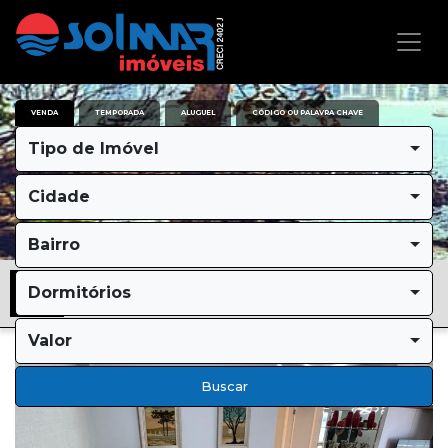
VENDA
TEMPORADA
ALUGUEL
CÓDIGO OU PALAVRA CHAVE
Tipo de Imóvel
Cidade
Bairro
Dormitórios
Valor
Buscar