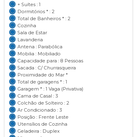
+ Suítes : 1
Dormitórios * : 2
Total de Banheiros * : 2
Cozinha
Sala de Estar
Lavanderia
Antena : Parabólica
Mobilia : Mobiliado
Capacidade para : 8 Pessoas
Sacada : C/ Churrasqueira
Proximidade do Mar *
Total de garagens * : 1
Garagem * : 1 Vaga (Privativa)
Cama de Casal : 3
Colchão de Solteiro : 2
Ar Condicionado : 3
Posição : Frente Leste
Utensílios de Cozinha
Geladeira : Duplex