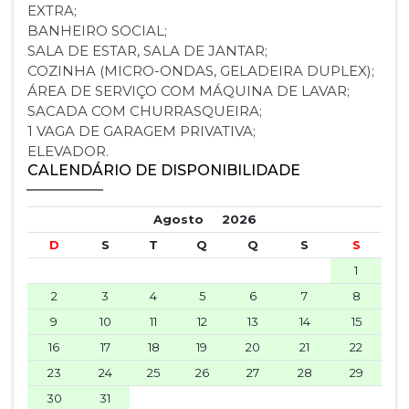
EXTRA;
BANHEIRO SOCIAL;
SALA DE ESTAR, SALA DE JANTAR;
COZINHA (MICRO-ONDAS, GELADEIRA DUPLEX);
ÁREA DE SERVIÇO COM MÁQUINA DE LAVAR;
SACADA COM CHURRASQUEIRA;
1 VAGA DE GARAGEM PRIVATIVA;
ELEVADOR.
CALENDÁRIO DE DISPONIBILIDADE
Agosto
2026
D
S
T
Q
Q
S
S
1
2
3
4
5
6
7
8
9
10
11
12
13
14
15
16
17
18
19
20
21
22
23
24
25
26
27
28
29
30
31