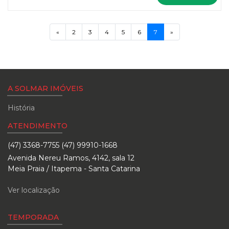
«
2
3
4
5
6
7
»
A SOLMAR IMÓVEIS
História
ATENDIMENTO
(47) 3368-7755 (47) 99910-1668
Avenida Nereu Ramos, 4142, sala 12
Meia Praia / Itapema - Santa Catarina
Ver localização
TEMPORADA