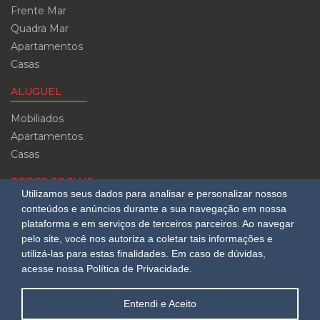
Frente Mar
Quadra Mar
Apartamentos
Casas
ALUGUEL
Mobiliados
Apartamentos
Casas
REDES SOCIAIS
Utilizamos seus dados para analisar e personalizar nossos
Siga-nos no
conteúdos e anúncios durante a sua navegação em nossa
Instagram
plataforma e em serviços de terceiros parceiros. Ao navegar
pelo site, você nos autoriza a coletar tais informações e
CUB
utilizá-las para estas finalidades.
Em caso de dúvidas,
acesse nossa Política de Privacidade.
08/2026
R$ 3.151,24
Entendi e Aceito