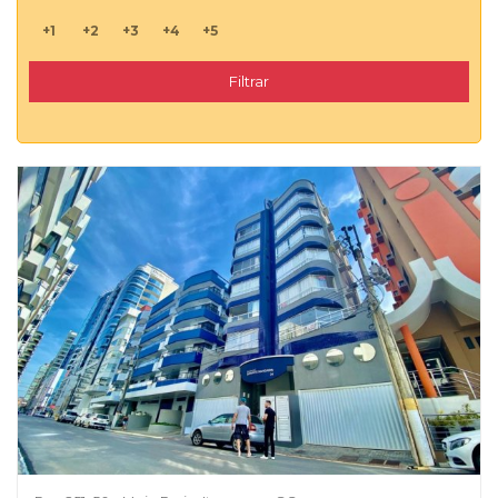
+1
+2
+3
+4
+5
Filtrar